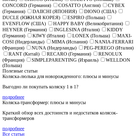
CONCORD (Германия)
COSATTO (Англия)
CYBEX
(Германия)
DAIICHI (ЯПОНИЯ)
DIONO (США)
DUCLE (ЮЖНАЯ КОРЕЯ)
ESPIRO (Польша)
EVENFLOW (США)
HAPPY BABY (Великобритания)
HEYNER (Германия)
INGLESINA (Италия)
KIDDY
(Германия)
KIWY (Италия)
LONEX (Польша)
MAXI-
COSI (Нидерланды)
MIMA (Испания)
NANIA-FERRARI
(Франция)
NUNA (Нидерланды)
PEG-PEREGO (Италия)
RANT (Китай)
RECARO (Германия)
RENOLUX
(Франция)
SIMPLEPARENTING (Израиль)
WELLDON
(Польша)
Полезные статьи
Коляска-люлька для новорожденного: плюсы и минусы
Выгодно ли покупать коляску 1 в 1?
подробнее
Коляска-трансформер: плюсы и минусы
Краткий обзор всех достоинств и недостатков колясок-
трансформеров
подробнее
Все статьи