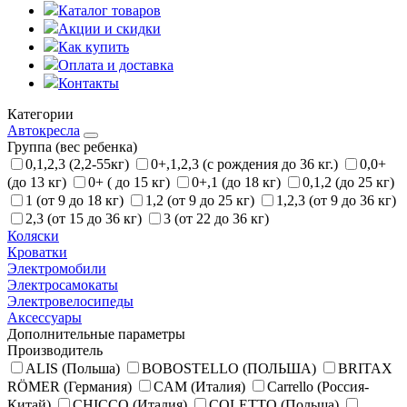
Каталог товаров
Акции и скидки
Как купить
Оплата и доставка
Контакты
Категории
Автокресла
Группа (вес ребенка)
0,1,2,3 (2,2-55кг)
0+,1,2,3 (с рождения до 36 кг.)
0,0+
(до 13 кг)
0+ ( до 15 кг)
0+,1 (до 18 кг)
0,1,2 (до 25 кг)
1 (от 9 до 18 кг)
1,2 (от 9 до 25 кг)
1,2,3 (от 9 до 36 кг)
2,3 (от 15 до 36 кг)
3 (от 22 до 36 кг)
Коляски
Кроватки
Электромобили
Электросамокаты
Электровелосипеды
Аксессуары
Дополнительные параметры
Производитель
ALIS (Польша)
BOBOSTELLO (ПОЛЬША)
BRITAX
RÖMER (Германия)
CAM (Италия)
Carrello (Россия-
Китай)
CHICCO (Италия)
COLETTO (Польша)