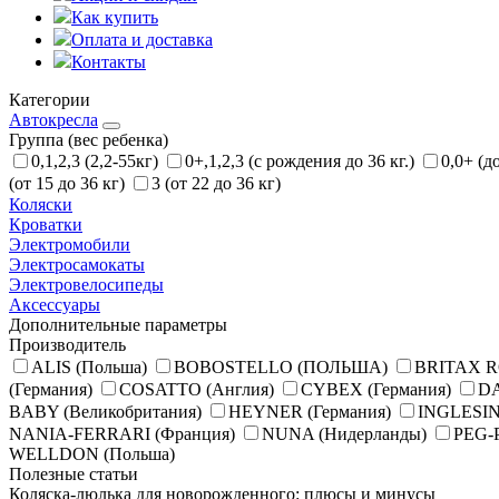
Как купить
Оплата и доставка
Контакты
Категории
Автокресла
Группа (вес ребенка)
0,1,2,3 (2,2-55кг)
0+,1,2,3 (с рождения до 36 кг.)
0,0+ (д
(от 15 до 36 кг)
3 (от 22 до 36 кг)
Коляски
Кроватки
Электромобили
Электросамокаты
Электровелосипеды
Аксессуары
Дополнительные параметры
Производитель
ALIS (Польша)
BOBOSTELLO (ПОЛЬША)
BRITAX R
(Германия)
COSATTO (Англия)
CYBEX (Германия)
DA
BABY (Великобритания)
HEYNER (Германия)
INGLESIN
NANIA-FERRARI (Франция)
NUNA (Нидерланды)
PEG-
WELLDON (Польша)
Полезные статьи
Коляска-люлька для новорожденного: плюсы и минусы