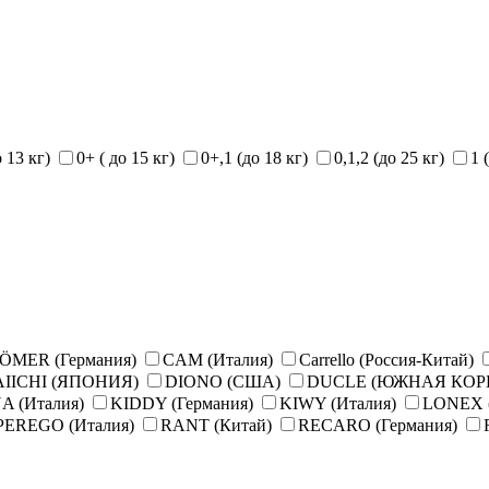
о 13 кг)
0+ ( до 15 кг)
0+,1 (до 18 кг)
0,1,2 (до 25 кг)
1 
ÖMER (Германия)
CAM (Италия)
Carrello (Россия-Китай)
IICHI (ЯПОНИЯ)
DIONO (США)
DUCLE (ЮЖНАЯ КОР
A (Италия)
KIDDY (Германия)
KIWY (Италия)
LONEX 
PEREGO (Италия)
RANT (Китай)
RECARO (Германия)