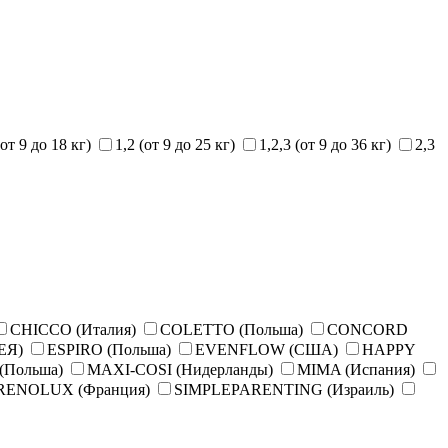
(от 9 до 18 кг)
1,2 (от 9 до 25 кг)
1,2,3 (от 9 до 36 кг)
2,3
CHICCO (Италия)
COLETTO (Польша)
CONCORD
ЕЯ)
ESPIRO (Польша)
EVENFLOW (США)
HAPPY
(Польша)
MAXI-COSI (Нидерланды)
MIMA (Испания)
RENOLUX (Франция)
SIMPLEPARENTING (Израиль)