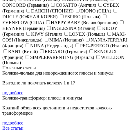
CONCORD (Германия)
COSATTO (Англия)
CYBEX
(Германия)
DAIICHI (ЯПОНИЯ)
DIONO (США)
DUCLE (ЮЖНАЯ КОРЕЯ)
ESPIRO (Польша)
EVENFLOW (США)
HAPPY BABY (Великобритания)
HEYNER (Германия)
INGLESINA (Италия)
KIDDY
(Германия)
KIWY (Италия)
LONEX (Польша)
MAXI-
COSI (Нидерланды)
MIMA (Испания)
NANIA-FERRARI
(Франция)
NUNA (Нидерланды)
PEG-PEREGO (Италия)
RANT (Китай)
RECARO (Германия)
RENOLUX
(Франция)
SIMPLEPARENTING (Израиль)
WELLDON
(Польша)
Полезные статьи
Коляска-люлька для новорожденного: плюсы и минусы
Выгодно ли покупать коляску 1 в 1?
подробнее
Коляска-трансформер: плюсы и минусы
Краткий обзор всех достоинств и недостатков колясок-
трансформеров
подробнее
Все статьи