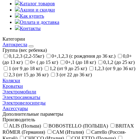
Каталог товаров
Акции и скидки
Как купить
Оплата и доставка
Контакты
Категории
Автокресла
Группа (вес ребенка)
0,1,2,3 (2,2-55кг)
0+,1,2,3 (с рождения до 36 кг.)
0,0+
(до 13 кг)
0+ ( до 15 кг)
0+,1 (до 18 кг)
0,1,2 (до 25 кг)
1 (от 9 до 18 кг)
1,2 (от 9 до 25 кг)
1,2,3 (от 9 до 36 кг)
2,3 (от 15 до 36 кг)
3 (от 22 до 36 кг)
Коляски
Кроватки
Электромобили
Электросамокаты
Электровелосипеды
Аксессуары
Дополнительные параметры
Производитель
ALIS (Польша)
BOBOSTELLO (ПОЛЬША)
BRITAX
RÖMER (Германия)
CAM (Италия)
Carrello (Россия-
Китай)
CHICCO (Италия)
COLETTO (Польша)