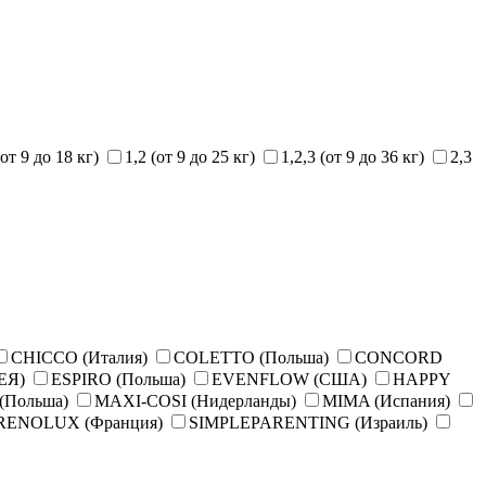
(от 9 до 18 кг)
1,2 (от 9 до 25 кг)
1,2,3 (от 9 до 36 кг)
2,3
CHICCO (Италия)
COLETTO (Польша)
CONCORD
ЕЯ)
ESPIRO (Польша)
EVENFLOW (США)
HAPPY
(Польша)
MAXI-COSI (Нидерланды)
MIMA (Испания)
RENOLUX (Франция)
SIMPLEPARENTING (Израиль)