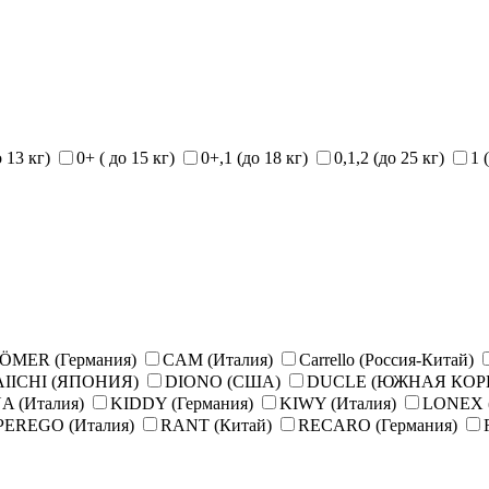
о 13 кг)
0+ ( до 15 кг)
0+,1 (до 18 кг)
0,1,2 (до 25 кг)
1 
ÖMER (Германия)
CAM (Италия)
Carrello (Россия-Китай)
IICHI (ЯПОНИЯ)
DIONO (США)
DUCLE (ЮЖНАЯ КОР
A (Италия)
KIDDY (Германия)
KIWY (Италия)
LONEX 
PEREGO (Италия)
RANT (Китай)
RECARO (Германия)