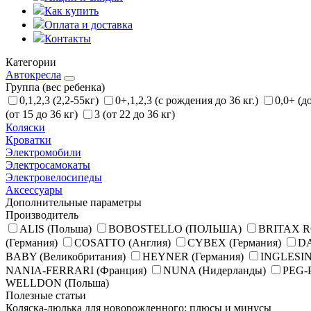
Как купить
Оплата и доставка
Контакты
Категории
Автокресла
Группа (вес ребенка)
0,1,2,3 (2,2-55кг)
0+,1,2,3 (с рождения до 36 кг.)
0,0+ (д
(от 15 до 36 кг)
3 (от 22 до 36 кг)
Коляски
Кроватки
Электромобили
Электросамокаты
Электровелосипеды
Аксессуары
Дополнительные параметры
Производитель
ALIS (Польша)
BOBOSTELLO (ПОЛЬША)
BRITAX R
(Германия)
COSATTO (Англия)
CYBEX (Германия)
DA
BABY (Великобритания)
HEYNER (Германия)
INGLESIN
NANIA-FERRARI (Франция)
NUNA (Нидерланды)
PEG-
WELLDON (Польша)
Полезные статьи
Коляска-люлька для новорожденного: плюсы и минусы