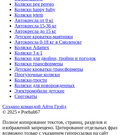
Коляски peg perego
Коляски happy baby
Коляски jetem
Автокресла от 0 кг
Автокресла 15-36 кг
Автокресла до 15 кг
Детские кроватки-маятники
Автокресла 0-18 кг в Смоленске
Коляски Adamex
Коляски 3 в 1
Коляски для двойни, тройни и погодок
Коляски трансформеры
Детские кроватки-трансформеры
Прогулочные коляски
Коляски-трости
Коляски для новорожденных
Электромобили детские
Снегокаты
Создано командой Айти Грэйд
© 2025 • Poehali67
Полное копирование текстов, страниц, разделов и
изображений запрещено. Цитирование отдельных фраз
возможно только с указанием гиперссылки на сайт