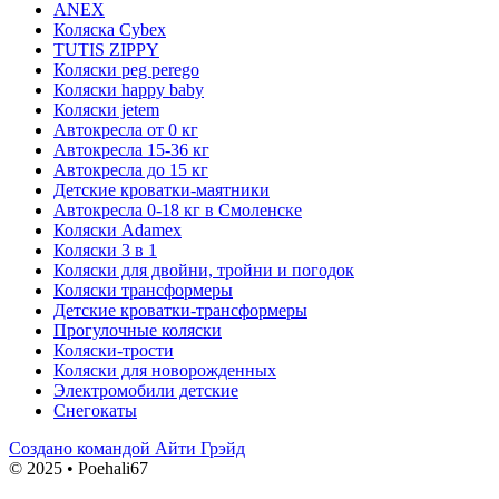
ANEX
Коляска Cybex
TUTIS ZIPPY
Коляски peg perego
Коляски happy baby
Коляски jetem
Автокресла от 0 кг
Автокресла 15-36 кг
Автокресла до 15 кг
Детские кроватки-маятники
Автокресла 0-18 кг в Смоленске
Коляски Adamex
Коляски 3 в 1
Коляски для двойни, тройни и погодок
Коляски трансформеры
Детские кроватки-трансформеры
Прогулочные коляски
Коляски-трости
Коляски для новорожденных
Электромобили детские
Снегокаты
Создано командой Айти Грэйд
© 2025 • Poehali67