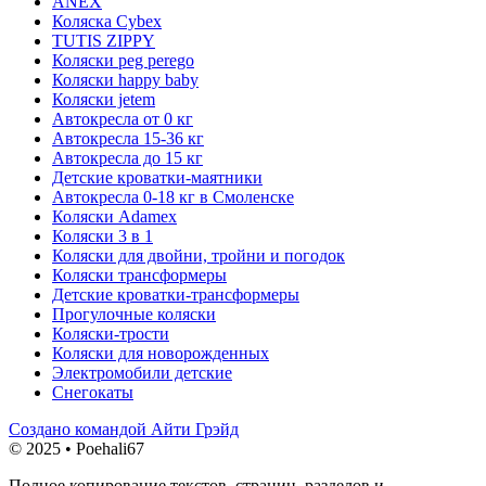
ANEX
Коляска Cybex
TUTIS ZIPPY
Коляски peg perego
Коляски happy baby
Коляски jetem
Автокресла от 0 кг
Автокресла 15-36 кг
Автокресла до 15 кг
Детские кроватки-маятники
Автокресла 0-18 кг в Смоленске
Коляски Adamex
Коляски 3 в 1
Коляски для двойни, тройни и погодок
Коляски трансформеры
Детские кроватки-трансформеры
Прогулочные коляски
Коляски-трости
Коляски для новорожденных
Электромобили детские
Снегокаты
Создано командой Айти Грэйд
© 2025 • Poehali67
Полное копирование текстов, страниц, разделов и