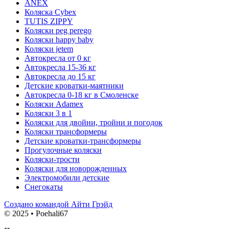
ANEX
Коляска Cybex
TUTIS ZIPPY
Коляски peg perego
Коляски happy baby
Коляски jetem
Автокресла от 0 кг
Автокресла 15-36 кг
Автокресла до 15 кг
Детские кроватки-маятники
Автокресла 0-18 кг в Смоленске
Коляски Adamex
Коляски 3 в 1
Коляски для двойни, тройни и погодок
Коляски трансформеры
Детские кроватки-трансформеры
Прогулочные коляски
Коляски-трости
Коляски для новорожденных
Электромобили детские
Снегокаты
Создано командой Айти Грэйд
© 2025 • Poehali67