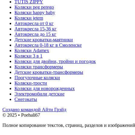
TUTIS ZIPPY
Коляски peg perego
Коляски happy baby
Коляски jetem
Автокресла от 0 кг
Автокресла 15-36 кг
Автокресла до 15 кг
Детские кроватки-маятники
Автокресла 0-18 кг в Смоленске
Коляски Adamex
Коляски 3 в 1
Коляски для двойни, тройни и погодок
Коляски трансформеры
Детские кроватки-трансформеры
Прогулочные коляски
Коляски-трости
Коляски для новорожденных
Электромобили детские
Снегокаты
Создано командой Айти Грэйд
© 2025 • Poehali67
Полное копирование текстов, страниц, разделов и изображений