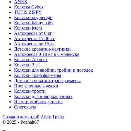
ANEX
Коляска Cybex
TUTIS ZIPPY
Коляски peg perego
Коляски happy baby
Коляски jetem
Автокресла от 0 кг
Автокресла 15-36 кг
Автокресла до 15 кг
Детские кроватки-маятники
Автокресла 0-18 кг в Смоленске
Коляски Adamex
Коляски 3 в 1
Коляски для двойни, тройни и погодок
Коляски трансформеры
Детские кроватки-трансформеры
Прогулочные коляски
Коляски-трости
Коляски для новорожденных
Электромобили детские
Снегокаты
Создано командой Айти Грэйд
© 2025 • Poehali67