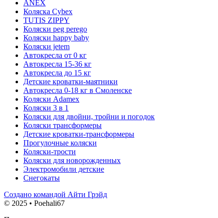
ANEX
Коляска Cybex
TUTIS ZIPPY
Коляски peg perego
Коляски happy baby
Коляски jetem
Автокресла от 0 кг
Автокресла 15-36 кг
Автокресла до 15 кг
Детские кроватки-маятники
Автокресла 0-18 кг в Смоленске
Коляски Adamex
Коляски 3 в 1
Коляски для двойни, тройни и погодок
Коляски трансформеры
Детские кроватки-трансформеры
Прогулочные коляски
Коляски-трости
Коляски для новорожденных
Электромобили детские
Снегокаты
Создано командой Айти Грэйд
© 2025 • Poehali67