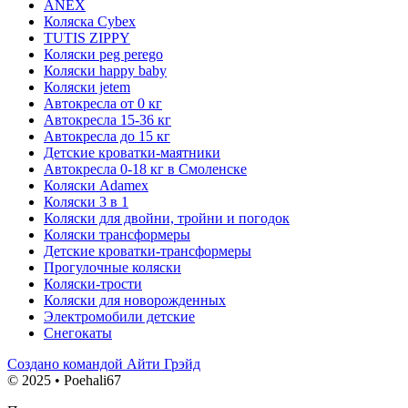
ANEX
Коляска Cybex
TUTIS ZIPPY
Коляски peg perego
Коляски happy baby
Коляски jetem
Автокресла от 0 кг
Автокресла 15-36 кг
Автокресла до 15 кг
Детские кроватки-маятники
Автокресла 0-18 кг в Смоленске
Коляски Adamex
Коляски 3 в 1
Коляски для двойни, тройни и погодок
Коляски трансформеры
Детские кроватки-трансформеры
Прогулочные коляски
Коляски-трости
Коляски для новорожденных
Электромобили детские
Снегокаты
Создано командой Айти Грэйд
© 2025 • Poehali67