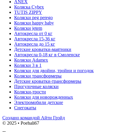
ANEX
Коляска Cybex
TUTIS ZIPPY
Коляски peg perego
Коляски happy baby
Коляски jetem
Автокресла от 0 кг
Автокресла 15-36 кг
Автокресла до 15 кг
Детские кроватки-маятники
Автокресла 0-18 кг в Смоленске
Коляски Adamex
Коляски 3 в 1
Коляски для двойни, тройни и погодок
Коляски трансформеры
Детские кроватки-трансформеры
Прогулочные коляски
Коляски-трости
Коляски для новорожденных
Электромобили детские
Снегокаты
Создано командой Айти Грэйд
© 2025 • Poehali67