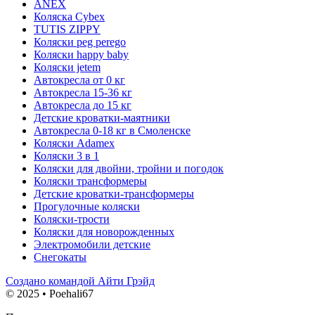
ANEX
Коляска Cybex
TUTIS ZIPPY
Коляски peg perego
Коляски happy baby
Коляски jetem
Автокресла от 0 кг
Автокресла 15-36 кг
Автокресла до 15 кг
Детские кроватки-маятники
Автокресла 0-18 кг в Смоленске
Коляски Adamex
Коляски 3 в 1
Коляски для двойни, тройни и погодок
Коляски трансформеры
Детские кроватки-трансформеры
Прогулочные коляски
Коляски-трости
Коляски для новорожденных
Электромобили детские
Снегокаты
Создано командой Айти Грэйд
© 2025 • Poehali67