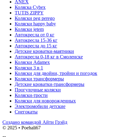
ANEX
Коляска Cybex
TUTIS ZIPPY
Коляски peg perego
Коляски happy baby
Коляски jetem
Автокресла от 0 кг
Автокресла 15-36 кг
Автокресла до 15 кг
Детские кроватки-маятники
Автокресла 0-18 кг в Смоленске
Коляски Adamex
Коляски 3 в 1
Коляски для двойни, тройни и погодок
Коляски трансформеры
Детские кроватки-трансформеры
Прогулочные коляски
Коляски-трости
Коляски для новорожденных
Электромобили детские
Снегокаты
Создано командой Айти Грэйд
© 2025 • Poehali67