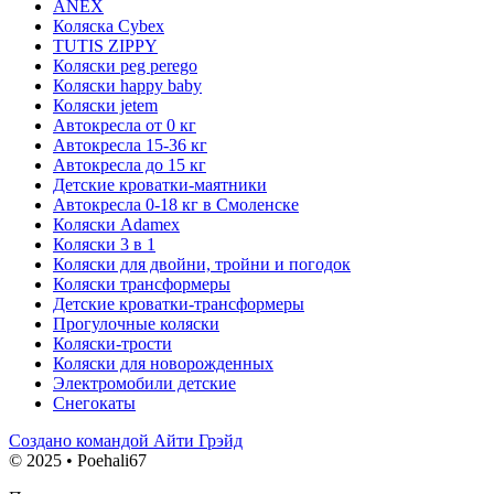
ANEX
Коляска Cybex
TUTIS ZIPPY
Коляски peg perego
Коляски happy baby
Коляски jetem
Автокресла от 0 кг
Автокресла 15-36 кг
Автокресла до 15 кг
Детские кроватки-маятники
Автокресла 0-18 кг в Смоленске
Коляски Adamex
Коляски 3 в 1
Коляски для двойни, тройни и погодок
Коляски трансформеры
Детские кроватки-трансформеры
Прогулочные коляски
Коляски-трости
Коляски для новорожденных
Электромобили детские
Снегокаты
Создано командой Айти Грэйд
© 2025 • Poehali67