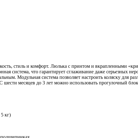
 легкость, стиль и комфорт. Люлька с принтом и вкрапленными «
ная система, что гарантирует сглаживание даже серьезных нер
альным. Модульная система позволяет настроить коляску для разл
 С шести месяцев до 3 лет можно использовать прогулочный блок
5 кг)
коподшипниках