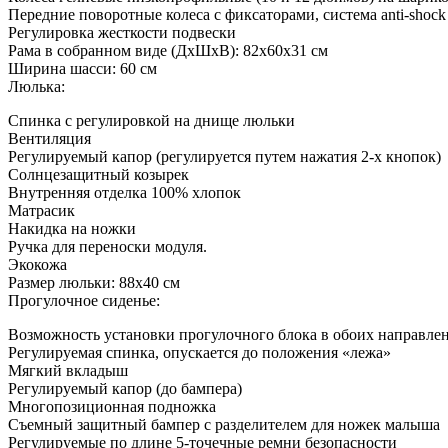
Передние поворотные колеса с фиксаторами, система anti-shock
Регулировка жесткости подвески
Рама в собранном виде (ДхШхВ): 82х60х31 см
Ширина шасси: 60 см
Люлька:
Спинка с регулировкой на днище люльки
Вентиляция
Регулируемый капор (регулируется путем нажатия 2-х кнопок)
Солнцезащитный козырек
Внутренняя отделка 100% хлопок
Матрасик
Накидка на ножки
Ручка для переноски модуля.
Экокожа
Размер люльки: 88х40 см
Прогулочное сиденье:
Возможность установки прогулочного блока в обоих направле
Регулируемая спинка, опускается до положения «лежа»
Мягкий вкладыш
Регулируемый капор (до бампера)
Многопозиционная подножка
Съемный защитный бампер с разделителем для ножек малыша
Регулируемые по длине 5-точечные ремни безопасности