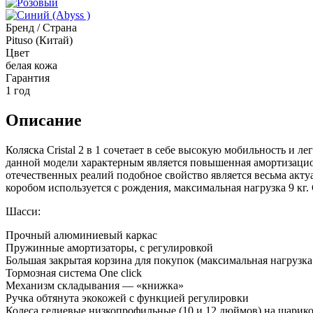
Бренд / Страна
Pituso (Китай)
Цвет
белая кожа
Гарантия
1 год
Описание
Коляска Cristal 2 в 1 сочетает в себе высокую мобильность и
данной модели характерным является повышенная амортизацион
отечественных реалий подобное свойство является весьма акту
коробом используется с рождения, максимальная нагрузка 9 кг.
Шасси:
Прочный алюминиевый каркас
Пружинные амортизаторы, с регулировкой
Большая закрытая корзина для покупок (максимальная нагрузка 
Тормозная система One click
Механизм складывания — «книжка»
Ручка обтянута экокожей с функцией регулировки
Колеса гелиевые низкопрофильные (10 и 12 дюймов) на шари