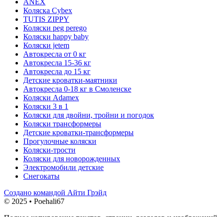
ANEX
Коляска Cybex
TUTIS ZIPPY
Коляски peg perego
Коляски happy baby
Коляски jetem
Автокресла от 0 кг
Автокресла 15-36 кг
Автокресла до 15 кг
Детские кроватки-маятники
Автокресла 0-18 кг в Смоленске
Коляски Adamex
Коляски 3 в 1
Коляски для двойни, тройни и погодок
Коляски трансформеры
Детские кроватки-трансформеры
Прогулочные коляски
Коляски-трости
Коляски для новорожденных
Электромобили детские
Снегокаты
Создано командой Айти Грэйд
© 2025 • Poehali67