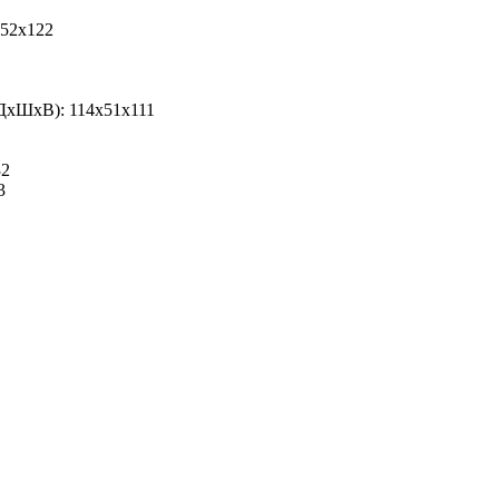
х52х122
(ДхШхВ): 114х51х111
32
3