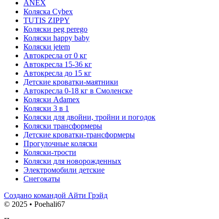
ANEX
Коляска Cybex
TUTIS ZIPPY
Коляски peg perego
Коляски happy baby
Коляски jetem
Автокресла от 0 кг
Автокресла 15-36 кг
Автокресла до 15 кг
Детские кроватки-маятники
Автокресла 0-18 кг в Смоленске
Коляски Adamex
Коляски 3 в 1
Коляски для двойни, тройни и погодок
Коляски трансформеры
Детские кроватки-трансформеры
Прогулочные коляски
Коляски-трости
Коляски для новорожденных
Электромобили детские
Снегокаты
Создано командой Айти Грэйд
© 2025 • Poehali67