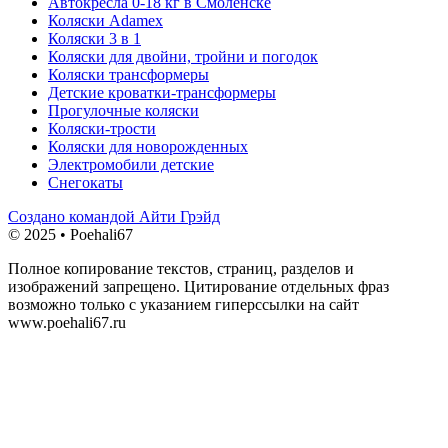
Автокресла 0-18 кг в Смоленске
Коляски Adamex
Коляски 3 в 1
Коляски для двойни, тройни и погодок
Коляски трансформеры
Детские кроватки-трансформеры
Прогулочные коляски
Коляски-трости
Коляски для новорожденных
Электромобили детские
Снегокаты
Создано командой Айти Грэйд
© 2025 • Poehali67
Полное копирование текстов, страниц, разделов и
изображений запрещено. Цитирование отдельных фраз
возможно только с указанием гиперссылки на сайт
www.poehali67.ru