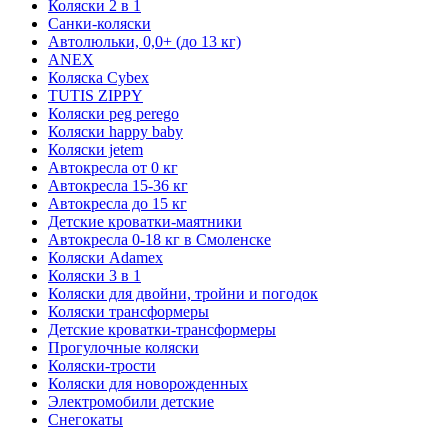
Коляски 2 в 1
Санки-коляски
Автолюльки, 0,0+ (до 13 кг)
ANEX
Коляска Cybex
TUTIS ZIPPY
Коляски peg perego
Коляски happy baby
Коляски jetem
Автокресла от 0 кг
Автокресла 15-36 кг
Автокресла до 15 кг
Детские кроватки-маятники
Автокресла 0-18 кг в Смоленске
Коляски Adamex
Коляски 3 в 1
Коляски для двойни, тройни и погодок
Коляски трансформеры
Детские кроватки-трансформеры
Прогулочные коляски
Коляски-трости
Коляски для новорожденных
Электромобили детские
Снегокаты