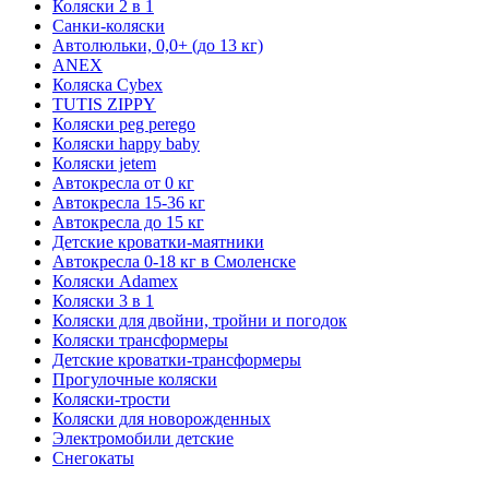
Коляски 2 в 1
Санки-коляски
Автолюльки, 0,0+ (до 13 кг)
ANEX
Коляска Cybex
TUTIS ZIPPY
Коляски peg perego
Коляски happy baby
Коляски jetem
Автокресла от 0 кг
Автокресла 15-36 кг
Автокресла до 15 кг
Детские кроватки-маятники
Автокресла 0-18 кг в Смоленске
Коляски Adamex
Коляски 3 в 1
Коляски для двойни, тройни и погодок
Коляски трансформеры
Детские кроватки-трансформеры
Прогулочные коляски
Коляски-трости
Коляски для новорожденных
Электромобили детские
Снегокаты