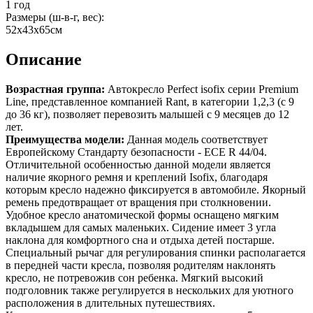
1 год
Размеры (ш-в-г, вес):
52x43x65см
Описание
Возрастная группа:
Автокресло Perfect isofix серии Premium
Line, представленное компанией Rant, в категории 1,2,3 (с 9
до 36 кг), позволяет перевозить малышей с 9 месяцев до 12
лет.
Преимущества модели:
Данная модель соответствует
Европейскому Стандарту безопасности - ECE R 44/04.
Отличительной особенностью данной модели является
наличие якорного ремня и креплений Isofix, благодаря
которым кресло надежно фиксируется в автомобиле. Якорный
ремень предотвращает от вращения при столкновении.
Удобное кресло анатомической формы оснащено мягким
вкладышем для самых маленьких. Сидение имеет 3 угла
наклона для комфортного сна и отдыха детей постарше.
Специальный рычаг для регулирования спинки располагается
в передней части кресла, позволяя родителям наклонять
кресло, не потревожив сон ребенка. Мягкий высокий
подголовник также регулируется в нескольких для уютного
расположения в длительных путешествиях.