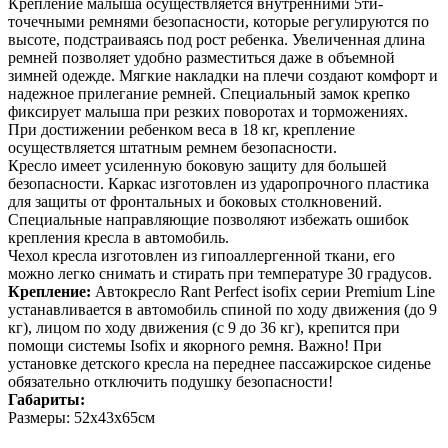
Крепление малыша осуществляется внутренними 5ти-
точечными ремнями безопасности, которые регулируются по
высоте, подстраиваясь под рост ребенка. Увеличенная длина
ремней позволяет удобно разместиться даже в объемной
зимней одежде. Мягкие накладки на плечи создают комфорт и
надежное прилегание ремней. Специальный замок крепко
фиксирует малыша при резких поворотах и торможениях.
При достижении ребенком веса в 18 кг, крепление
осуществляется штатным ремнем безопасности.
Кресло имеет усиленную боковую защиту для большей
безопасности. Каркас изготовлен из ударопрочного пластика
для защиты от фронтальных и боковых столкновений.
Специальные направляющие позволяют избежать ошибок
крепления кресла в автомобиль.
Чехол кресла изготовлен из гипоаллергенной ткани, его
можно легко снимать и стирать при температуре 30 градусов.
Крепление:
Автокресло Rant Perfect isofix серии Premium Line
устанавливается в автомобиль спиной по ходу движения (до 9
кг), лицом по ходу движения (с 9 до 36 кг), крепится при
помощи системы Isofix и якорного ремня. Важно! При
установке детского кресла на переднее пассажирское сиденье
обязательно отключить подушку безопасности!
Габариты:
Размеры: 52x43x65см