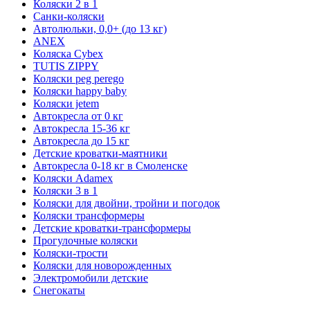
Коляски 2 в 1
Санки-коляски
Автолюльки, 0,0+ (до 13 кг)
ANEX
Коляска Cybex
TUTIS ZIPPY
Коляски peg perego
Коляски happy baby
Коляски jetem
Автокресла от 0 кг
Автокресла 15-36 кг
Автокресла до 15 кг
Детские кроватки-маятники
Автокресла 0-18 кг в Смоленске
Коляски Adamex
Коляски 3 в 1
Коляски для двойни, тройни и погодок
Коляски трансформеры
Детские кроватки-трансформеры
Прогулочные коляски
Коляски-трости
Коляски для новорожденных
Электромобили детские
Снегокаты