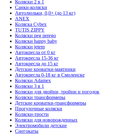
Коляски 2 в 1
Санки-коляски
Автолюльки, 0,0+ (до 13 кг)
ANEX
Коляска Cybex
TUTIS ZIPPY
Коляски peg perego
Коляски happy baby
Коляски jetem
Автокресла от 0 кг
Автокресла 15-36 кг
Автокресла до 15 кг
Детские кроватки-маятники
Автокресла 0-18 кг в Смоленске
Коляски Adamex
Коляски 3 в 1
Коляски для двойни, тройни и погодок
Коляски трансформеры
Детские кроватки-трансформеры
Прогулочные коляски
Коляски-трости
Коляски для новорожденных
Электромобили детские
Снегокаты