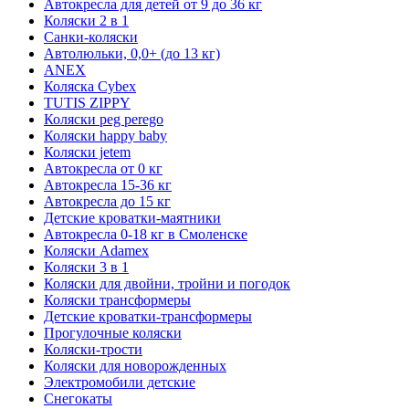
Автокресла для детей от 9 до 36 кг
Коляски 2 в 1
Санки-коляски
Автолюльки, 0,0+ (до 13 кг)
ANEX
Коляска Cybex
TUTIS ZIPPY
Коляски peg perego
Коляски happy baby
Коляски jetem
Автокресла от 0 кг
Автокресла 15-36 кг
Автокресла до 15 кг
Детские кроватки-маятники
Автокресла 0-18 кг в Смоленске
Коляски Adamex
Коляски 3 в 1
Коляски для двойни, тройни и погодок
Коляски трансформеры
Детские кроватки-трансформеры
Прогулочные коляски
Коляски-трости
Коляски для новорожденных
Электромобили детские
Снегокаты