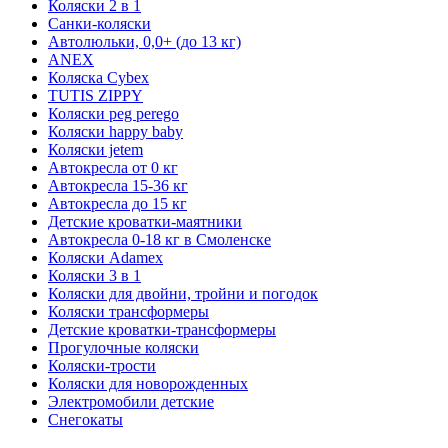
Коляски 2 в 1
Санки-коляски
Автолюльки, 0,0+ (до 13 кг)
ANEX
Коляска Cybex
TUTIS ZIPPY
Коляски peg perego
Коляски happy baby
Коляски jetem
Автокресла от 0 кг
Автокресла 15-36 кг
Автокресла до 15 кг
Детские кроватки-маятники
Автокресла 0-18 кг в Смоленске
Коляски Adamex
Коляски 3 в 1
Коляски для двойни, тройни и погодок
Коляски трансформеры
Детские кроватки-трансформеры
Прогулочные коляски
Коляски-трости
Коляски для новорожденных
Электромобили детские
Снегокаты