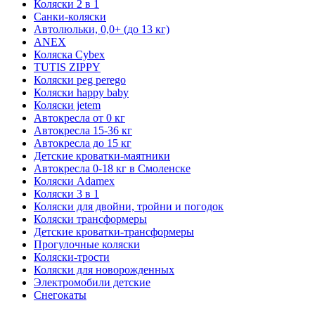
Коляски 2 в 1
Санки-коляски
Автолюльки, 0,0+ (до 13 кг)
ANEX
Коляска Cybex
TUTIS ZIPPY
Коляски peg perego
Коляски happy baby
Коляски jetem
Автокресла от 0 кг
Автокресла 15-36 кг
Автокресла до 15 кг
Детские кроватки-маятники
Автокресла 0-18 кг в Смоленске
Коляски Adamex
Коляски 3 в 1
Коляски для двойни, тройни и погодок
Коляски трансформеры
Детские кроватки-трансформеры
Прогулочные коляски
Коляски-трости
Коляски для новорожденных
Электромобили детские
Снегокаты